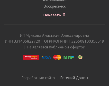
Воскресенск
Показать
ИП Чулкова Анастасия Александровна
ИНН 331405822720 | ОГРН/ОГРНИП 325508100350519
| Не является публичной офертой
Разработчик сайта —
Евгений Донич