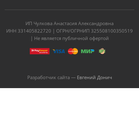
ИП Чулкова Анастасия Александровна
ИНН 331405822720 | ОГРН/ОГРНИП 325508100350519
| Не является публичной офертой
Разработчик сайта —
Евгений Донич