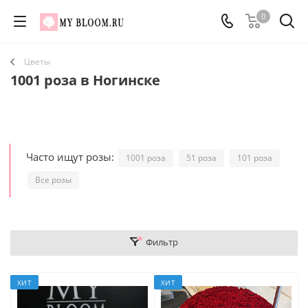
0
Цветы
1001 роза в Ногинске
Часто ищут розы:
1001 роза
51 роза
101 роза
Все розы
Фильтр
ХИТ
ХИТ