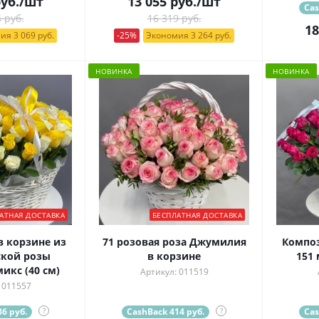
уб.
/шт
13 055
руб.
/шт
Cas
 руб.
16 319 руб.
18
ия 3 069 руб.
-25%
Экономия 3 264 руб.
НОВИНКА
НОВИНКА
АТНАЯ ДОСТАВКА
БЕСПЛАТНАЯ ДОСТАВКА
 корзине из
71 розовая роза Джумилия
Композ
ской розы
в корзине
151
икс (40 см)
Артикул: 011519
 011557
6 руб.
?
CashBack 414 руб.
?
Cas