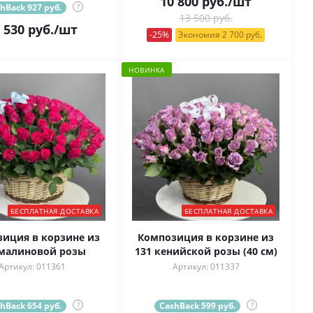
10 800
руб.
/шт
hBack 927 руб.
?
13 500 руб.
 530
руб.
/шт
-25%
Экономия 2 700 руб.
НОВИНКА
БЕСПЛАТНАЯ ДОСТАВКА
БЕСПЛАТНАЯ ДОСТАВКА
иция в корзине из
Композиция в корзине из
 малиновой розы
131 кенийской розы (40 см)
Артикул: 011361
Артикул: 011337
hBack 654 руб.
?
CashBack 599 руб.
?