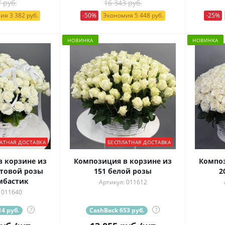
 руб.
16 343 руб.
ия 3 382 руб.
-50%
Экономия 5 448 руб.
-25%
НОВИНКА
НОВИНКА
АТНАЯ ДОСТАВКА
БЕСПЛАТНАЯ ДОСТАВКА
 корзине из
Композиция в корзине из
Композ
стовой розы
151 белой розы
2
мбастик
Артикул: 011612
 011640
4 руб.
?
CashBack 653 руб.
?