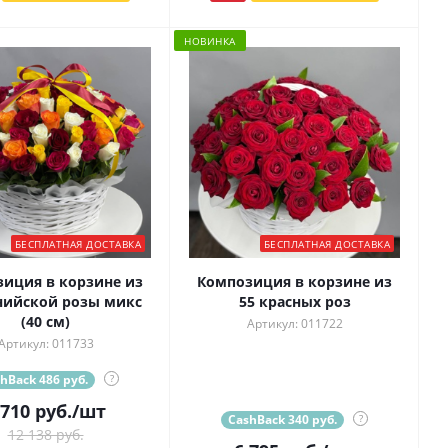
НОВИНКА
БЕСПЛАТНАЯ ДОСТАВКА
БЕСПЛАТНАЯ ДОСТАВКА
иция в корзине из
Композиция в корзине из
нийской розы микс
55 красных роз
(40 см)
Артикул: 011722
Артикул: 011733
hBack 486 руб.
?
 710
руб.
/шт
CashBack 340 руб.
?
12 138 руб.