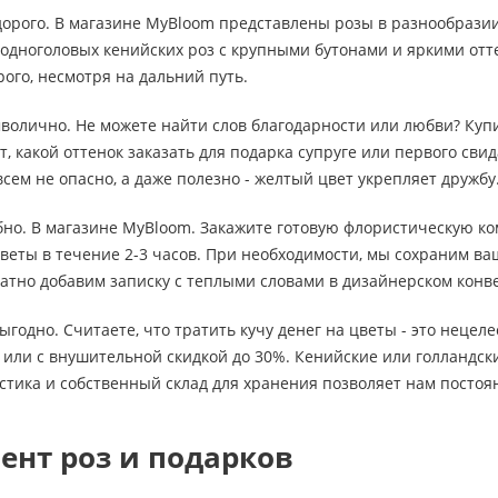
дорого. В магазине MyBloom представлены розы в разнообразии
 одноголовых кенийских роз с крупными бутонами и яркими от
рого, несмотря на дальний путь.
мволично. Не можете найти слов благодарности или любви? Ку
, какой оттенок заказать для подарка супруге или первого свид
сем не опасно, а даже полезно - желтый цвет укрепляет дружбу
обно. В магазине MyBloom. Закажите готовую флористическую ко
веты в течение 2-3 часов. При необходимости, мы сохраним в
атно добавим записку с теплыми словами в дизайнерском конв
выгодно. Считаете, что тратить кучу денег на цветы - это неце
или с внушительной скидкой до 30%. Кенийские или голландски
стика и собственный склад для хранения позволяет нам посто
ент роз и подарков