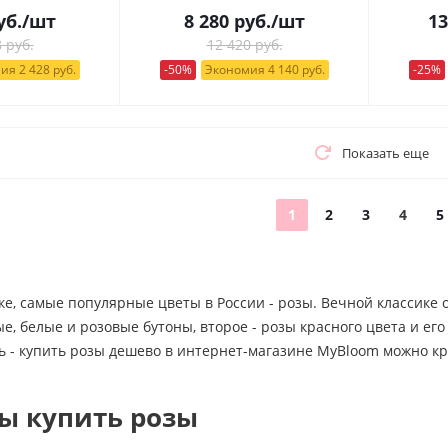
уб.
/шт
8 280
руб.
/шт
13
 руб.
12 420 руб.
ия 2 428 руб.
-50%
Экономия 4 140 руб.
-25%
Показать еще
1
2
3
4
5
ке, самые популярные цветы в России - розы. Вечной классике
, белые и розовые бутоны, второе - розы красного цвета и ег
ь - купить розы дешево в интернет-магазине MyBloom можно кр
ы купить розы