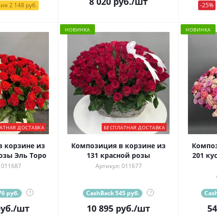
8 020
руб.
/шт
ия 2 148 руб.
-25%
НОВИНКА
НОВИНКА
АТНАЯ ДОСТАВКА
БЕСПЛАТНАЯ ДОСТАВКА
 корзине из
Композиция в корзине из
Композ
озы Эль Торо
131 красной розы
201 ку
 011687
Артикул: 011677
6 руб.
?
CashBack 545 руб.
?
Cash
уб.
/шт
10 895
руб.
/шт
54