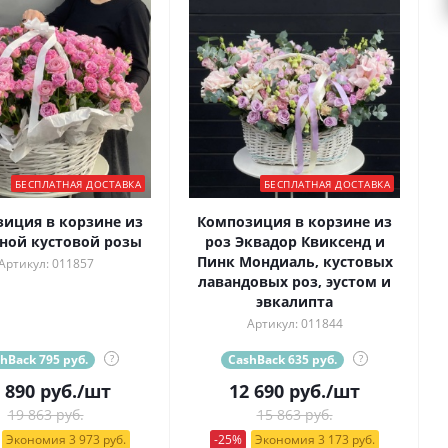
БЕСПЛАТНАЯ ДОСТАВКА
БЕСПЛАТНАЯ ДОСТАВКА
иция в корзине из
Композиция в корзине из
ной кустовой розы
роз Эквадор Квиксенд и
Пинк Мондиаль, кустовых
Артикул: 011857
лавандовых роз, эустом и
эвкалипта
Артикул: 011844
hBack 795 руб.
?
CashBack 635 руб.
?
 890
руб.
/шт
12 690
руб.
/шт
19 863 руб.
15 863 руб.
Экономия 3 973 руб.
-25%
Экономия 3 173 руб.