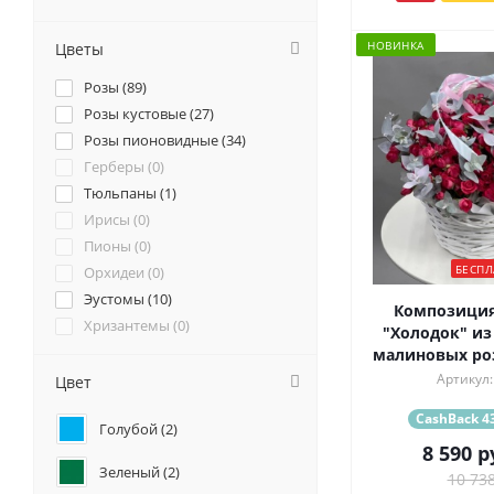
НОВИНКА
Цветы
Розы (
89
)
Розы кустовые (
27
)
Розы пионовидные (
34
)
Герберы (
0
)
Тюльпаны (
1
)
Ирисы (
0
)
Пионы (
0
)
БЕСПЛ
Орхидеи (
0
)
Эустомы (
10
)
Композиция
Хризантемы (
0
)
"Холодок" из
Ромашки (
0
)
малиновых роз
Ранункулюсы (
0
)
Артикул:
Цвет
Альстромерии (
2
)
CashBack 43
Голубой (
2
)
Гортензии (
2
)
8 590
р
Лилии (
0
)
Зеленый (
2
)
10 738
Подсолнухи (
0
)