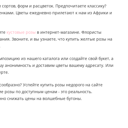
 сортов, форм и расцветок. Предпочитаете классику?
тенками. Цветы ежедневно прилетают к нам из Африки и
пите
кустовые розы
в интернет-магазине. Флористы
ания. Звоните, и вы узнаете, что купить желтые розы на
.
мпозицию из нашего каталога или создайте свой букет, а
ашу анонимность и доставим цветы вашему адресату. Или
ерте.
лесообразно? Успейте купить розы недорого на сайте
е розы по доступным ценам - это реальность.
янно снижать цены на волшебные бутоны.