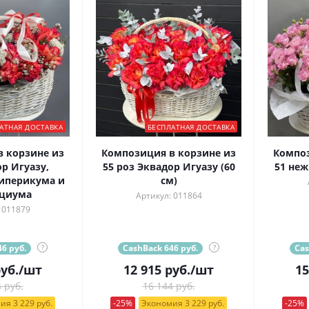
АТНАЯ ДОСТАВКА
БЕСПЛАТНАЯ ДОСТАВКА
 корзине из
Композиция в корзине из
Композ
р Игуазу,
55 роз Эквадор Игуазу (60
51 неж
гиперикума и
см)
ациума
Артикул: 011864
 011879
6 руб.
?
CashBack 646 руб.
?
Cas
уб.
/шт
12 915
руб.
/шт
15
 руб.
16 144 руб.
ия 3 229 руб.
-25%
Экономия 3 229 руб.
-25%