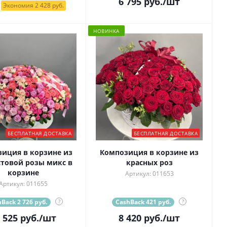
6 795
руб.
/шт
Экономия 2 428 руб.
НОВИНКА
БЕСПЛАТНАЯ ДОСТАВКА
БЕСПЛАТНАЯ ДОСТАВКА
иция в корзине из
Композиция в корзине из
стовой розы микс в
красных роз
корзине
Артикул: 011653
Артикул: 011655
Back 2 726 руб.
?
CashBack 421 руб.
?
 525
руб.
/шт
8 420
руб.
/шт