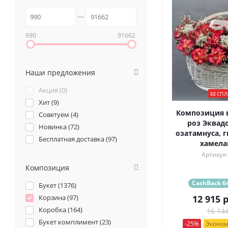
990
91662
Наши предложения
Акция (
0
)
БЕСПЛ
Хит (
9
)
Композиция в
Советуем (
4
)
роз Эквадо
Новинка (
72
)
озатамнуса, 
Бесплатная доставка (
97
)
хамел
Артикул:
Композиция
CashBack 64
Букет (
1376
)
Корзина (
97
)
12 915
р
Коробка (
164
)
16 144
Букет комплимент (
23
)
-25%
Эконом