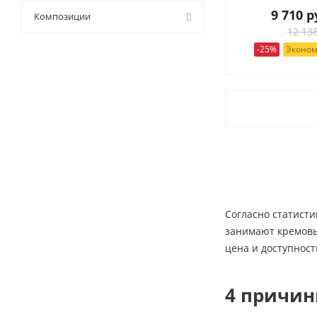
9 710
р
9 (
0
)
Композиции
12 138
-25%
Эконом
Согласно статисти
занимают кремовые
цена и доступност
4 причин