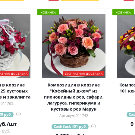
НОВИНКА
НОВИНКА
АТНАЯ ДОСТАВКА
БЕСПЛАТНАЯ ДОСТАВКА
 в корзине
Композиция в корзине
Композ
 25 кустовых
"Кофейный джем" из
101 ке
 и эвкалипта
пионовидных роз, сафари,
лагуруса, гиперикума и
 011765
кустовых роз Марун
0 руб.
?
Cas
Артикул: 011742
уб.
/шт
9
CashBack 401 руб.
?
 руб.