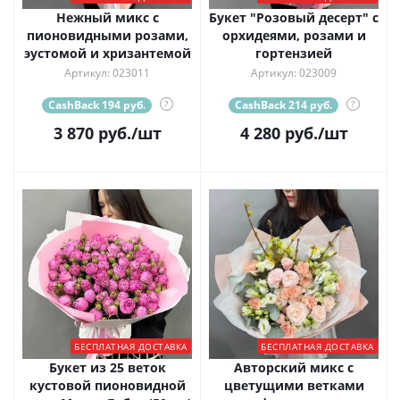
Нежный микс с
Букет "Розовый десерт" с
пионовидными розами,
орхидеями, розами и
эустомой и хризантемой
гортензией
Артикул: 023011
Артикул: 023009
CashBack 194 руб.
?
CashBack 214 руб.
?
3 870
руб.
/шт
4 280
руб.
/шт
БЕСПЛАТНАЯ ДОСТАВКА
БЕСПЛАТНАЯ ДОСТАВКА
Букет из 25 веток
Авторский микс с
кустовой пионовидной
цветущими ветками