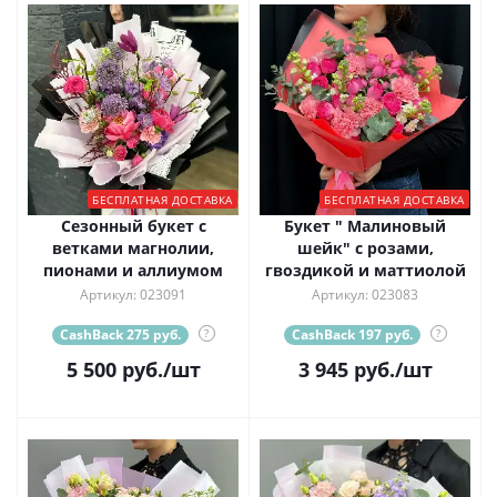
БЕСПЛАТНАЯ ДОСТАВКА
БЕСПЛАТНАЯ ДОСТАВКА
Сезонный букет с
Букет " Малиновый
ветками магнолии,
шейк" с розами,
пионами и аллиумом
гвоздикой и маттиолой
Артикул: 023091
Артикул: 023083
CashBack 275 руб.
?
CashBack 197 руб.
?
5 500
руб.
/шт
3 945
руб.
/шт