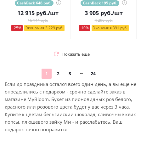
CashBack 646 руб.
?
CashBack 195 руб.
?
12 915
руб.
/шт
3 905
руб.
/шт
16 144 руб.
4 296 руб.
-25%
Экономия 3 229 руб.
-10%
Экономия 391 руб.
Показать еще
1
2
3
24
Если до праздника остался всего один день, а вы еще не
определились с подарком - срочно сделайте заказ в
магазине MyBloom. Букет из пионовидных роз белого,
красного или розового цвета будет у вас через 3 часа.
Купите к цветам бельгийский шоколад, сливочные кейк
попсы, плюшевого зайку Ми - и расслабьтесь. Ваш
подарок точно понравится!