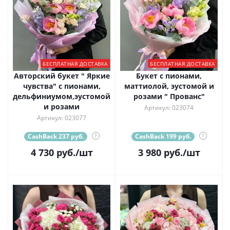
БЕСПЛАТНАЯ ДОСТАВКА
БЕСПЛАТНАЯ ДОСТАВКА
Авторский букет " Яркие
Букет с пионами,
чувства" с пионами,
маттиолой, эустомой и
дельфиниумом,эустомой
розами " Прованс"
и розами
Артикул: 023074
Артикул: 023077
CashBack 237 руб.
?
CashBack 199 руб.
?
4 730
руб.
/шт
3 980
руб.
/шт