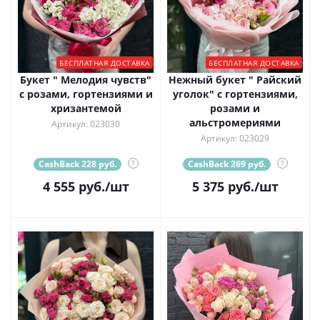
БЕСПЛАТНАЯ ДОСТАВКА
БЕСПЛАТНАЯ ДОСТАВКА
Букет " Мелодия чувств"
Нежный букет " Райский
с розами, гортензиями и
уголок" с гортензиями,
хризантемой
розами и
альстромериями
Артикул: 023030
Артикул: 023029
CashBack 228 руб.
?
CashBack 269 руб.
?
4 555
руб.
/шт
5 375
руб.
/шт