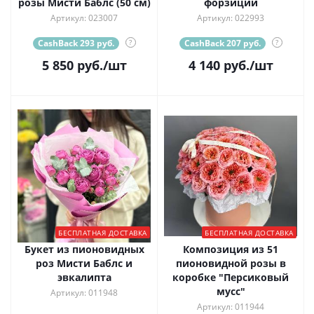
розы Мисти Баблс (50 см)
форзиции
Артикул: 023007
Артикул: 022993
CashBack 293 руб.
?
CashBack 207 руб.
?
5 850
руб.
/шт
4 140
руб.
/шт
БЕСПЛАТНАЯ ДОСТАВКА
БЕСПЛАТНАЯ ДОСТАВКА
Букет из пионовидных
Композиция из 51
роз Мисти Баблс и
пионовидной розы в
эвкалипта
коробке "Персиковый
мусс"
Артикул: 011948
Артикул: 011944