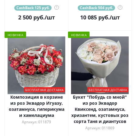
CashBack 125 руб.
?
CashBack 504 руб.
?
2 500
руб.
/шт
10 085
руб.
/шт
НОВИНКА
НОВИНКА
БЕСПЛАТНАЯ ДОСТАВКА
БЕСПЛАТНАЯ ДОСТАВКА
Композиция в корзине
Букет "Побудь со мной"
из роз Эквадор Игуазу,
из роз Эквадор
озатамнуса, гиперикума
Квиксенд, озатамнуса,
и хамелациума
хризантем, кустовых роз
сорта Таня и диантусов
Артикул: 011879
Артикул: 011869