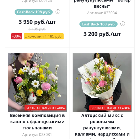
Артикул: 009123
весны"
CashBack 198 руб.
?
Артикул: 023034
3 950
руб.
/шт
CashBack 160 руб.
?
5 135 руб.
3 200
руб.
/шт
-30%
Экономия 1 185 руб.
БЕСПЛАТНАЯ ДОСТАВКА
БЕСПЛАТНАЯ ДОСТАВКА
Весенняя композиция в
Авторский микс с
кашпо с французскими
розовыми
тюльпанами
ранункулюсами,
каллами, нарциссами и
Артикул: 023031