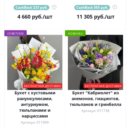
CashBack 233 руб.
?
CashBack 565 руб.
?
4 660
руб.
/шт
11 305
руб.
/шт
СОВЕТУЕМ
НОВИНКА
БЕСПЛАТНАЯ ДОСТАВКА
БЕСПЛАТНАЯ ДОСТАВКА
Букет с кустовыми
Букет "Кабриолет" из
ранункулюсами,
анемонов, гиацинтов,
антуриумом,
тюльпанов и гринбелла
тюльпанами и
Артикул: 011738
нарциссами
Артикул: 011909