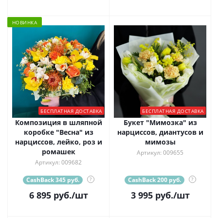
НОВИНКА
БЕСПЛАТНАЯ ДОСТАВКА
БЕСПЛАТНАЯ ДОСТАВКА
Композиция в шляпной
Букет "Мимозка" из
коробке "Весна" из
нарциссов, диантусов и
нарциссов, лейко, роз и
мимозы
ромашек
Артикул: 009655
Артикул: 009682
CashBack 345 руб.
?
CashBack 200 руб.
?
6 895
руб.
/шт
3 995
руб.
/шт