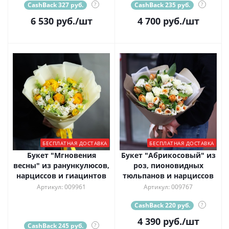
CashBack 327 руб.
?
CashBack 235 руб.
?
6 530
руб.
/шт
4 700
руб.
/шт
БЕСПЛАТНАЯ ДОСТАВКА
БЕСПЛАТНАЯ ДОСТАВКА
Букет "Мгновения
Букет "Абрикосовый" из
весны" из ранункулюсов,
роз, пионовидных
нарциссов и гиацинтов
тюльпанов и нарциссов
Артикул: 009961
Артикул: 009767
CashBack 220 руб.
?
4 390
руб.
/шт
CashBack 245 руб.
?