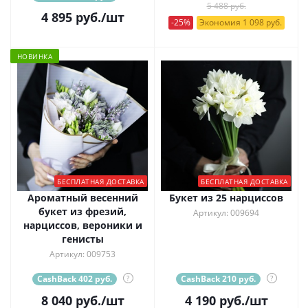
5 488 руб.
4 895
руб.
/шт
-25%
Экономия 1 098 руб.
НОВИНКА
БЕСПЛАТНАЯ ДОСТАВКА
БЕСПЛАТНАЯ ДОСТАВКА
Ароматный весенний
Букет из 25 нарциссов
букет из фрезий,
Артикул: 009694
нарциссов, вероники и
генисты
Артикул: 009753
CashBack 402 руб.
?
CashBack 210 руб.
?
8 040
руб.
/шт
4 190
руб.
/шт