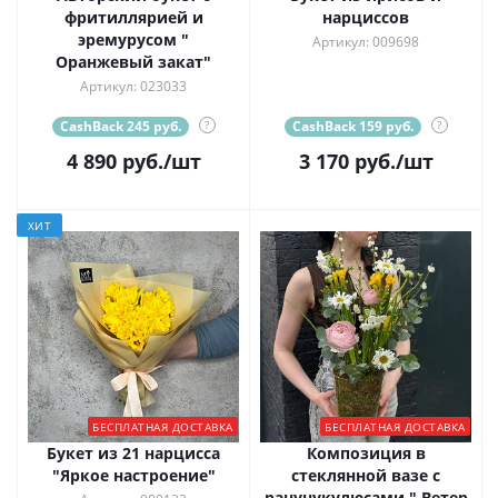
фритиллярией и
нарциссов
эремурусом "
Артикул: 009698
Оранжевый закат"
Артикул: 023033
CashBack 245 руб.
?
CashBack 159 руб.
?
4 890
руб.
/шт
3 170
руб.
/шт
ХИТ
БЕСПЛАТНАЯ ДОСТАВКА
БЕСПЛАТНАЯ ДОСТАВКА
Букет из 21 нарцисса
Композиция в
"Яркое настроение"
стеклянной вазе с
ранунукулюсами " Ветер