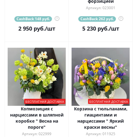
форзицией
Артикул: 023001
CashBack 148 руб.
?
CashBack 262 руб.
?
2 950
руб.
/шт
5 230
руб.
/шт
БЕСПЛАТНАЯ ДОСТАВКА
БЕСПЛАТНАЯ ДОСТАВКА
Копмозиция с
Корзина с тюльпанами,
нарциссами в шляпной
гиацинтами и
коробке " Весна на
нарциссами " Яркий
пороге"
краски весны"
Артикул: 022999
Артикул: 011925