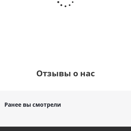
Сердце розовое
(40х102
(40х102
фольгированный
см)
см)
шар с гелием (45
см)
1 330
1 330
руб.
895
руб.
руб.
Отзывы о нас
Ранее вы смотрели