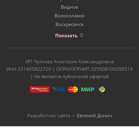
Видное
Волоколамск
Воскресенск
Показать
ИП Чулкова Анастасия Александровна
ИНН 331405822720 | ОГРН/ОГРНИП 325508100350519
| Не является публичной офертой
Разработчик сайта —
Евгений Донич