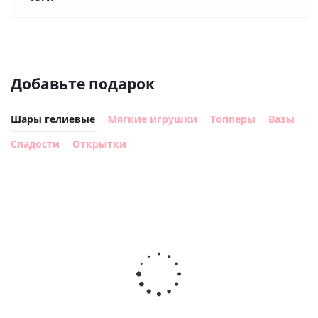
Добавьте подарок
Шары гелиевые
Мягкие игрушки
Топперы
Вазы
Сладости
Открытки
Шар с
Шар круг,
днем
счастливого
рождения,
Сердце розовое
дня
с
фольгированный
рождения
бабочками
шар с гелием (45
(45см)