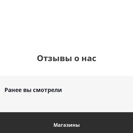
см)
1 330
895
1
руб.
895
руб.
руб.
Отзывы о нас
Ранее вы смотрели
Магазины