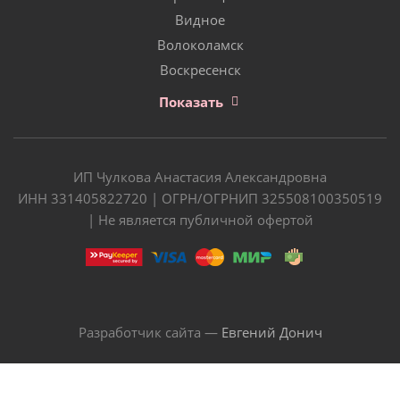
Видное
Волоколамск
Воскресенск
Показать
ИП Чулкова Анастасия Александровна
ИНН 331405822720 | ОГРН/ОГРНИП 325508100350519
| Не является публичной офертой
Разработчик сайта —
Евгений Донич