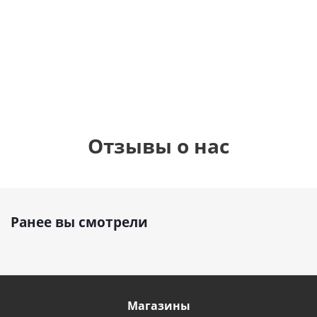
фольгированный
см)
см)
шар с гелием (45
см)
1 330
1 330
руб.
895
руб.
руб.
Отзывы о нас
Ранее вы смотрели
Магазины