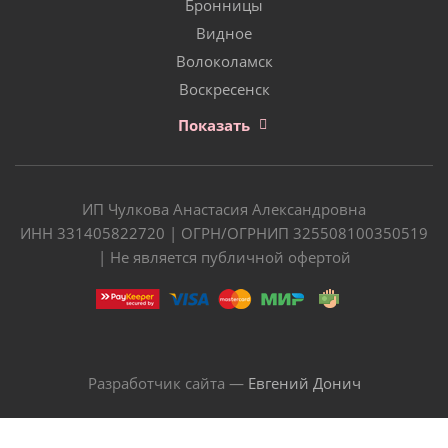
Бронницы
Видное
Волоколамск
Воскресенск
Показать
ИП Чулкова Анастасия Александровна
ИНН 331405822720 | ОГРН/ОГРНИП 325508100350519
| Не является публичной офертой
Разработчик сайта —
Евгений Донич