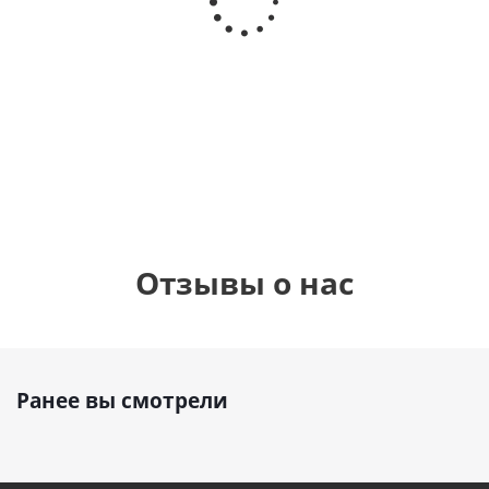
рождения,
Сердце розовое
дня
с
фольгированный
рождения
бабочками
шар с гелием (45
(45см)
см)
900
руб.
900
руб.
895
руб.
Отзывы о нас
Ранее вы смотрели