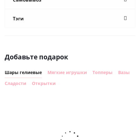
Тэги
Добавьте подарок
Шары гелиевые
Мягкие игрушки
Топперы
Вазы
Сладости
Открытки
Шар с
Шар круг,
днем
счастливого