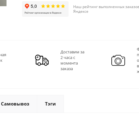
Наш рейтинг выполненных заказов
Яндексе
Ф
Доставим за
ная
2 часа с
 к
момента
заказа
Самовывоз
Тэги