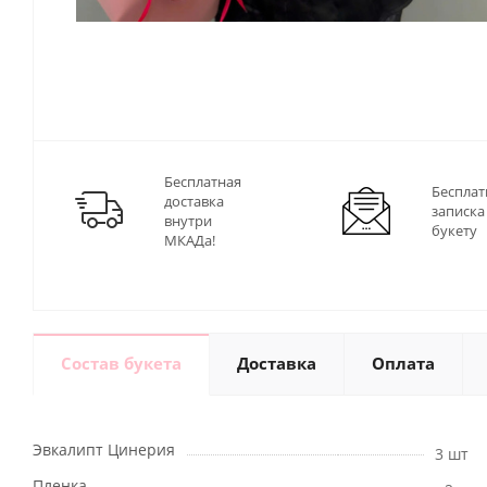
Бесплатная
Бесплат
доставка
записка
внутри
букету
МКАДа!
Состав букета
Доставка
Оплата
Эвкалипт Цинерия
3 шт
Пленка