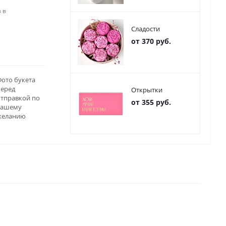
 в
Сладости
от 370 руб.
ото букета
перед
Открытки
отправкой по
от 355 руб.
вашему
желанию