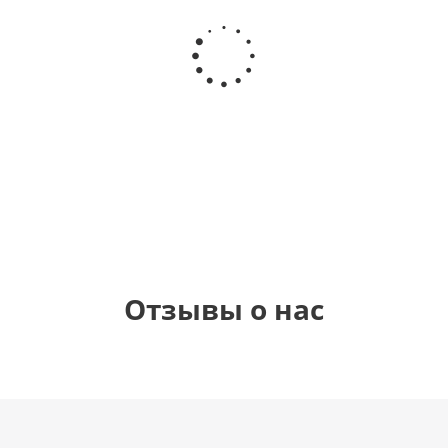
Шар
Шар
Шар
Шар круг
круг, Это
гелиевый
гелиевый
С днем
мальчик!
цифра 9
цифра 7
рождения
(40х102
(40х102
(45см)
см)
см)
900
900
1 330
1 330
руб.
руб.
руб.
руб.
Отзывы о нас