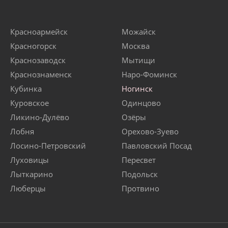
Красноармейск
Можайск
Красногорск
Москва
Краснозаводск
Мытищи
Краснознаменск
Наро-Фоминск
Кубинка
Ногинск
Куровское
Одинцово
Ликино-Дулёво
Озёры
Лобня
Орехово-Зуево
Лосино-Петровский
Павловский Посад
Луховицы
Пересвет
Лыткарино
Подольск
Люберцы
Протвино