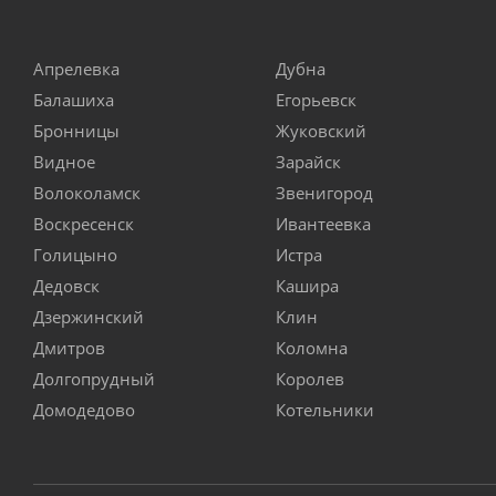
Апрелевка
Дубна
Балашиха
Егорьевск
Бронницы
Жуковский
Видное
Зарайск
Волоколамск
Звенигород
Воскресенск
Ивантеевка
Голицыно
Истра
Дедовск
Кашира
Дзержинский
Клин
Дмитров
Коломна
Долгопрудный
Королев
Домодедово
Котельники