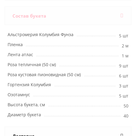
Состав букета
Альстромерия Колумбия Фунза
5 шт
Пленка
2 м
Лента атлас
1 м
Роза тепличная (50 см)
9 шт
Роза кустовая пионовидная (50 см)
6 шт
Гортензия Колумбия
3 шт
Озотамнус
5 шт
Высота букета, см
50
Диаметр букета
40
Доставка