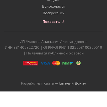
Волоколамск
Воскресенск
Показать
ИП Чулкова Анастасия Александровна
ИНН 331405822720 | ОГРН/ОГРНИП 325508100350519
| Не является публичной офертой
Разработчик сайта —
Евгений Донич