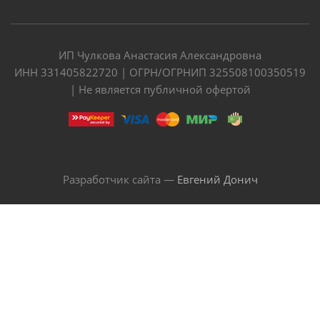
ИП Чулкова Анастасия Александровна
ИНН 331405822720 | ОГРН/ОГРНИП 325508100350519
| Не является публичной офертой
Разработчик сайта —
Евгений Донич