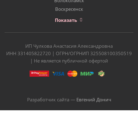
Волоколамск
Воскресенск
Показать
ИП Чулкова Анастасия Александровна
ИНН 331405822720 | ОГРН/ОГРНИП 325508100350519
| Не является публичной офертой
Разработчик сайта —
Евгений Донич