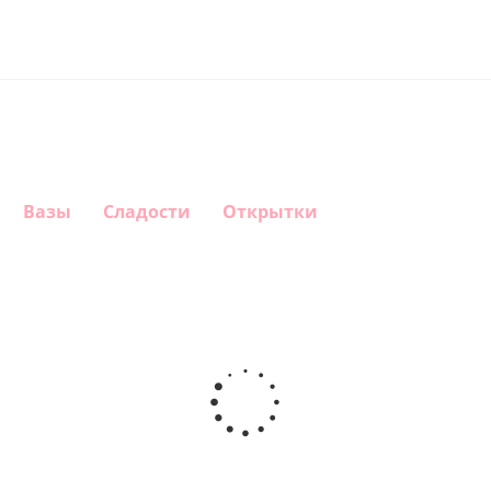
Вазы
Сладости
Открытки
Шар
Шар
Шар
Шар
гелиевый
гелиевый
гелиевый
Звезда - С
цифра 4
цифра 3
цифра 1
днем
(40х102
(40х102
(40х102
рождения
см)
см)
см)
(45 см)