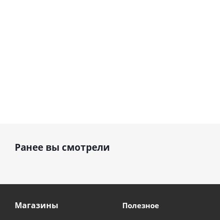
см)
1 330
895
руб.
895
руб.
руб.
Ранее вы смотрели
Магазины
Полезное