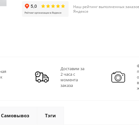
Наш рейтинг выполненных заказов
Яндексе
Ф
Доставим за
ная
2 часа с
 к
момента
заказа
Самовывоз
Тэги