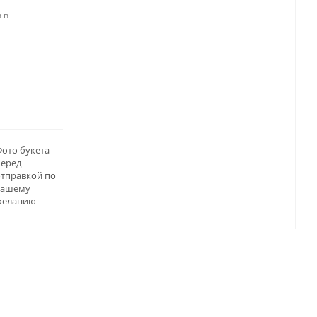
 в
ото букета
перед
отправкой по
вашему
желанию