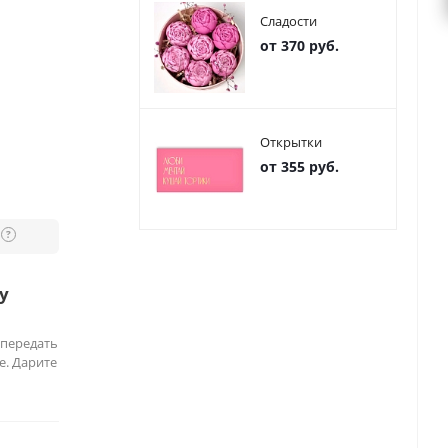
Сладости
от 370 руб.
Открытки
от 355 руб.
?
у
 передать
е. Дарите