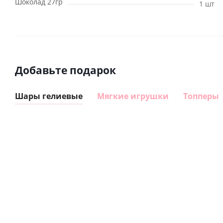
Шоколад 27гр
1 шт
Добавьте подарок
Шары гелиевые
Мягкие игрушки
Топперы
Шар
Шар
сердце I
гелиевый
love you
цифра 8
Сердце розовое
(45 см)
(40х102
фольгированный
см)
шар с гелием (45