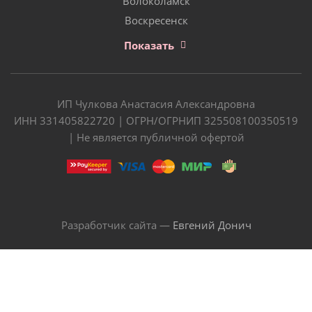
Волоколамск
Воскресенск
Показать
ИП Чулкова Анастасия Александровна
ИНН 331405822720 | ОГРН/ОГРНИП 325508100350519
| Не является публичной офертой
Разработчик сайта —
Евгений Донич